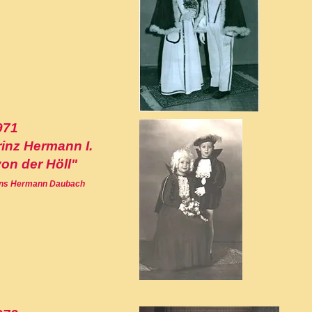
971
rinz Hermann I.
von der Höll"
ns Hermann Daubach