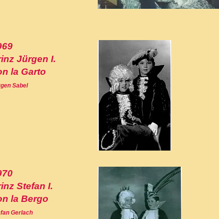
969
inz Jürgen I.
on la Garto
rgen Sabel
970
inz Stefan I.
on la Bergo
efan Gerlach