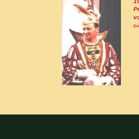
1
Pr
v
Eri