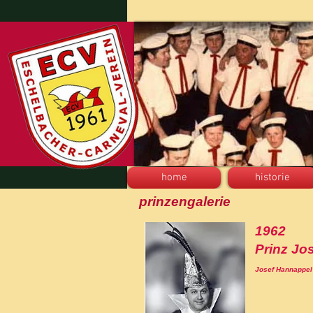
home
historie
prinzengalerie
1962
Prinz Jos
Josef Hannappel