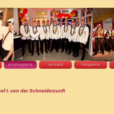
prinzengalerie
vorstand
fotogalerie
ef I. von der Schneiderzunft