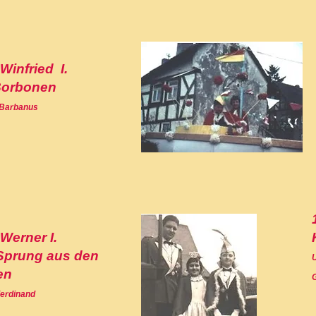
 Winfried I.
Borbonen
 Barbanus
 Werner I.
Sprung aus den
U
en
erdinand