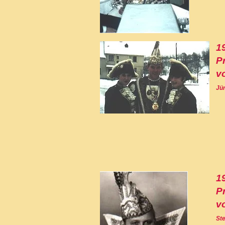
1
Pr
v
Jü
1
Pr
v
St