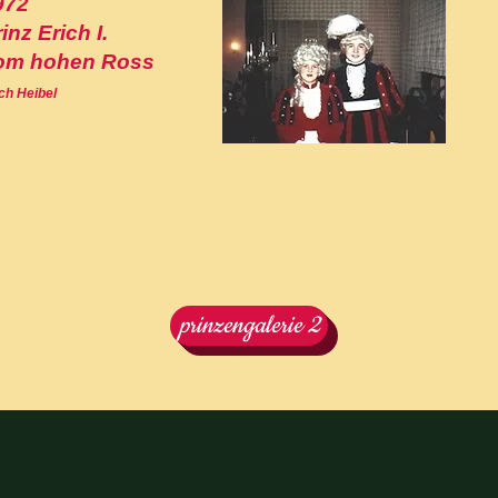
972
inz Erich I.
om hohen Ross
ch Heibel
prinzengalerie 2