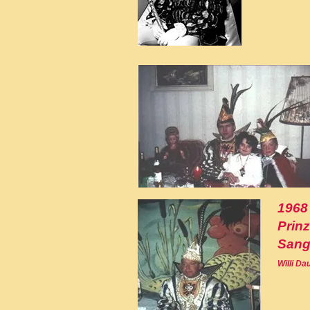
1968
Prinz
Sang
Willi D