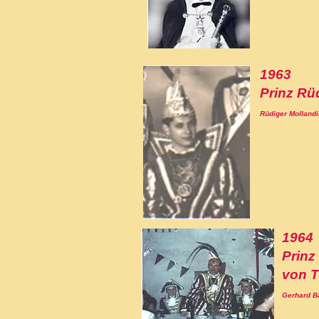
1963
Prinz Rüd
Rüdiger Mollandi
1964
Prinz
von T
Gerhard B