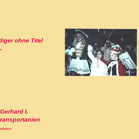
iger ohne Titel
n
 Gerhard I.
ransportanien
arbanus