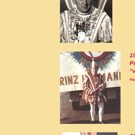
1
P
"
Ha